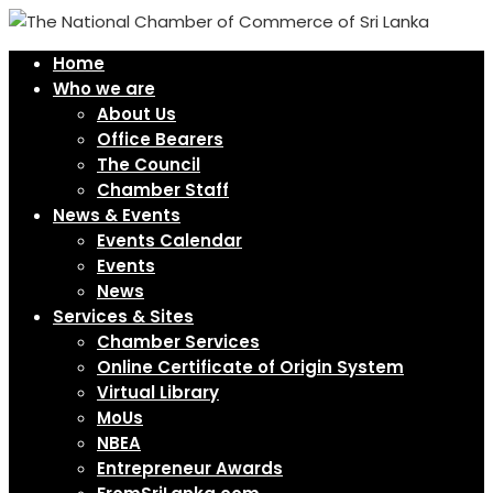
Home
Who we are
About Us
Office Bearers
The Council
Chamber Staff
News & Events
Events Calendar
Events
News
Services & Sites
Chamber Services
Online Certificate of Origin System
Virtual Library
MoUs
NBEA
Entrepreneur Awards