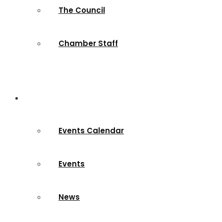
The Council
Chamber Staff
News & Events
Events Calendar
Events
News