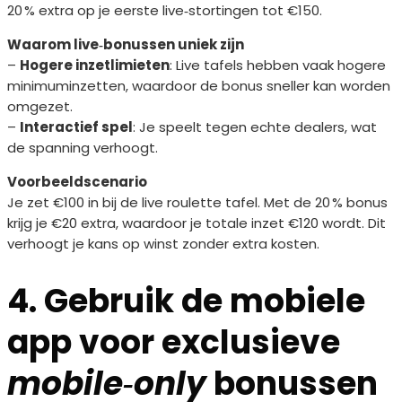
20 % extra op je eerste live‑stortingen tot €150.
Waarom live‑bonussen uniek zijn
–
Hogere inzetlimieten
: Live tafels hebben vaak hogere
minimuminzetten, waardoor de bonus sneller kan worden
omgezet.
–
Interactief spel
: Je speelt tegen echte dealers, wat
de spanning verhoogt.
Voorbeeldscenario
Je zet €100 in bij de live roulette tafel. Met de 20 % bonus
krijg je €20 extra, waardoor je totale inzet €120 wordt. Dit
verhoogt je kans op winst zonder extra kosten.
4. Gebruik de mobiele
app voor exclusieve
mobile‑only
bonussen