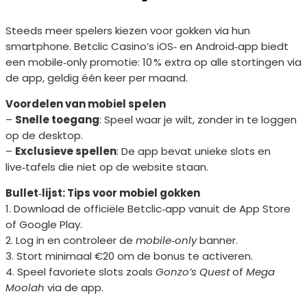
Steeds meer spelers kiezen voor gokken via hun
smartphone. Betclic Casino’s iOS‑ en Android‑app biedt
een mobile‑only promotie: 10 % extra op alle stortingen via
de app, geldig één keer per maand.
Voordelen van mobiel spelen
–
Snelle toegang
: Speel waar je wilt, zonder in te loggen
op de desktop.
–
Exclusieve spellen
: De app bevat unieke slots en
live‑tafels die niet op de website staan.
Bullet‑lijst: Tips voor mobiel gokken
1. Download de officiële Betclic‑app vanuit de App Store
of Google Play.
2. Log in en controleer de
mobile‑only
banner.
3. Stort minimaal €20 om de bonus te activeren.
4. Speel favoriete slots zoals
Gonzo’s Quest
of
Mega
Moolah
via de app.