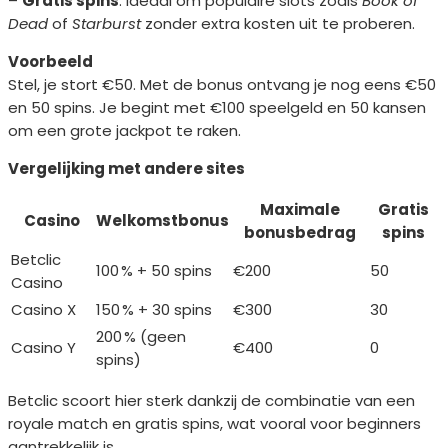
–
Gratis spins
: Ideaal om populaire slots zoals
Book of
Dead
of
Starburst
zonder extra kosten uit te proberen.
Voorbeeld
Stel, je stort €50. Met de bonus ontvang je nog eens €50
en 50 spins. Je begint met €100 speelgeld en 50 kansen
om een grote jackpot te raken.
Vergelijking met andere sites
Maximale
Gratis
Casino
Welkomstbonus
bonusbedrag
spins
Betclic
100 % + 50 spins
€200
50
Casino
Casino X
150 % + 30 spins
€300
30
200 % (geen
Casino Y
€400
0
spins)
Betclic scoort hier sterk dankzij de combinatie van een
royale match en gratis spins, wat vooral voor beginners
aantrekkelijk is.