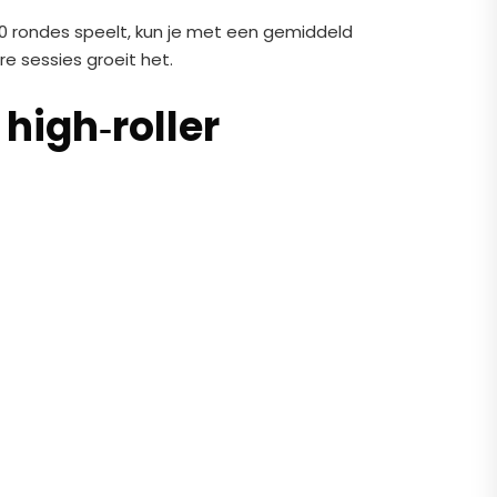
 20 rondes speelt, kun je met een gemiddeld
re sessies groeit het.
high‑roller