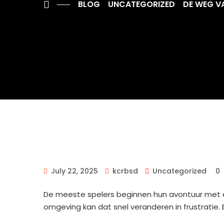
BLOG
UNCATEGORIZED
DE WEG VA
July 22, 2025
kcrbsd
Uncategorized
0
De meeste spelers beginnen hun avontuur met een
omgeving kan dat snel veranderen in frustratie.