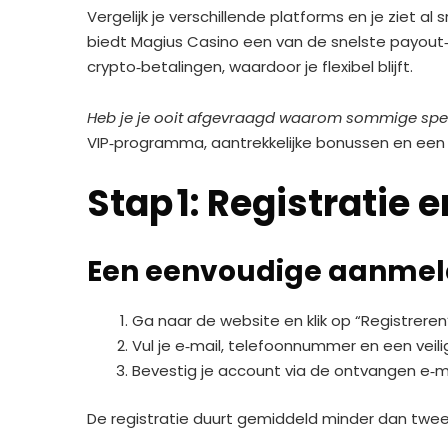
Vergelijk je verschillende platforms en je ziet a
biedt Magius Casino een van de snelste payout‑
crypto‑betalingen, waardoor je flexibel blijft.
Heb je je ooit afgevraagd waarom sommige spele
VIP‑programma, aantrekkelijke bonussen en een li
Stap 1: Registratie 
Een eenvoudige aanmel
Ga naar de website en klik op “Registreren
Vul je e‑mail, telefoonnummer en een veil
Bevestig je account via de ontvangen e‑ma
De registratie duurt gemiddeld minder dan twee 