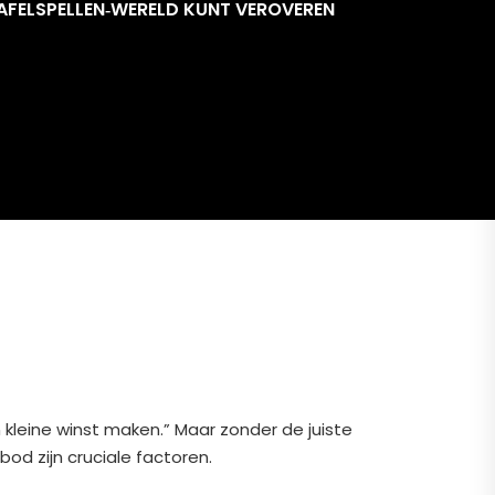
TAFELSPELLEN‑WERELD KUNT VEROVEREN
 kleine winst maken.” Maar zonder de juiste
od zijn cruciale factoren.