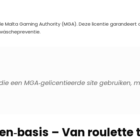
de Malta Gaming Authority (MGA). Deze licentie garandeert 
dwäschepreventie.
s die een MGA‑gelicentieerde site gebruiken, m
len‑basis – Van roulette 