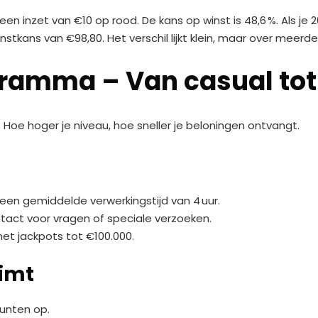
een inzet van €10 op rood. De kans op winst is 48,6 %. Als je
tkans van €98,80. Het verschil lijkt klein, maar over meerde
gramma – Van casual tot 
 Hoe hoger je niveau, hoe sneller je beloningen ontvangt.
 een gemiddelde verwerkingstijd van 4 uur.
tact voor vragen of speciale verzoeken.
met jackpots tot €100.000.
limt
punten op.