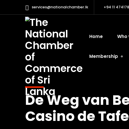
services@nationalchamber.lk
+94 11 47417
Home
Who 
Membership
De Weg van Beg
Casino de Tafe