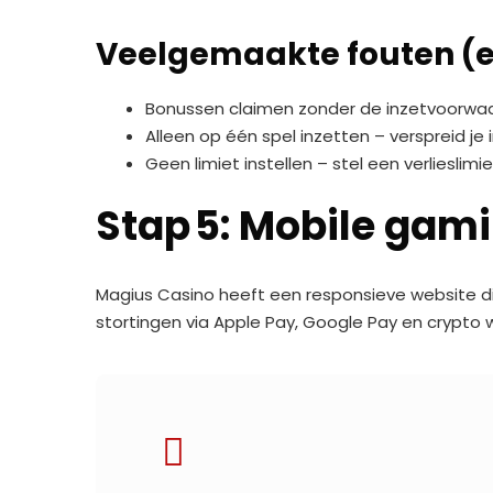
Veelgemaakte fouten (en
Bonussen claimen zonder de inzetvoorwaa
Alleen op één spel inzetten – verspreid je
Geen limiet instellen – stel een verlieslimi
Stap 5: Mobile gami
Magius Casino heeft een responsieve website die
stortingen via Apple Pay, Google Pay en crypto w