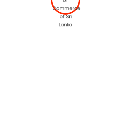
nzetten.
rste storting hebt gedaan.
 spel met lage inzet, bijvoorbeeld European Roulette met €0
ge te plaatsen, verklein je het risico en vergroot je je kan
ring requirements” (omzetvereisten) van 30× te verdelen ove
s. Je krijgt €100 extra, waardoor je €150 speelgeld hebt. Al
0 = 4500 euro inzetten om de bonus vrij te maken. Met een l
r snelle uitbetalingen