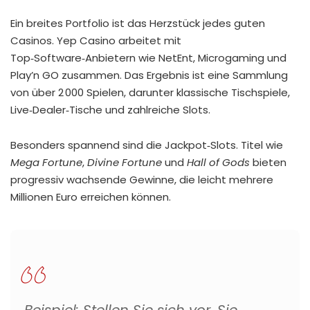
Ein breites Portfolio ist das Herzstück jedes guten
Casinos. Yep Casino arbeitet mit
Top‑Software‑Anbietern wie NetEnt, Microgaming und
Play’n GO zusammen. Das Ergebnis ist eine Sammlung
von über 2 000 Spielen, darunter klassische Tischspiele,
Live‑Dealer‑Tische und zahlreiche Slots.
Besonders spannend sind die Jackpot‑Slots. Titel wie
Mega Fortune
,
Divine Fortune
und
Hall of Gods
bieten
progressiv wachsende Gewinne, die leicht mehrere
Millionen Euro erreichen können.