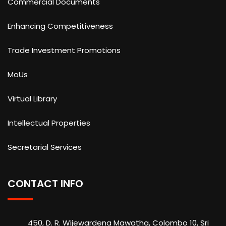
Commercial Documents
Enhancing Competitiveness
Trade Investment Promotions
MoUs
Virtual Library
Intellectual Properties
Secretarial Services
CONTACT INFO
450, D. R. Wijewardena Mawatha, Colombo 10, Sri