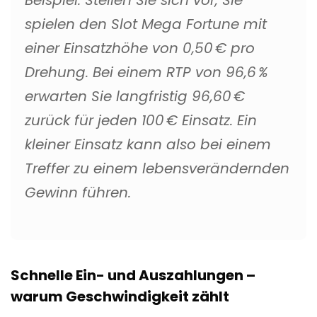
Beispiel: Stellen Sie sich vor, Sie
spielen den Slot
Mega Fortune
mit
einer Einsatzhöhe von 0,50 € pro
Drehung. Bei einem RTP von 96,6 %
erwarten Sie langfristig 96,60 €
zurück für jeden 100 € Einsatz. Ein
kleiner Einsatz kann also bei einem
Treffer zu einem lebensverändernden
Gewinn führen.
Schnelle Ein- und Auszahlungen –
warum Geschwindigkeit zählt