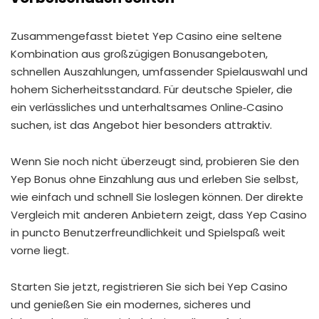
Zusammengefasst bietet Yep Casino eine seltene
Kombination aus großzügigen Bonusangeboten,
schnellen Auszahlungen, umfassender Spielauswahl und
hohem Sicherheitsstandard. Für deutsche Spieler, die
ein verlässliches und unterhaltsames Online‑Casino
suchen, ist das Angebot hier besonders attraktiv.
Wenn Sie noch nicht überzeugt sind, probieren Sie den
Yep Bonus ohne Einzahlung aus und erleben Sie selbst,
wie einfach und schnell Sie loslegen können. Der direkte
Vergleich mit anderen Anbietern zeigt, dass Yep Casino
in puncto Benutzerfreundlichkeit und Spielspaß weit
vorne liegt.
Starten Sie jetzt, registrieren Sie sich bei Yep Casino
und genießen Sie ein modernes, sicheres und